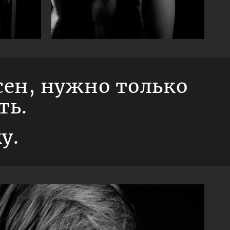
ен, нужно только
ть.
у.