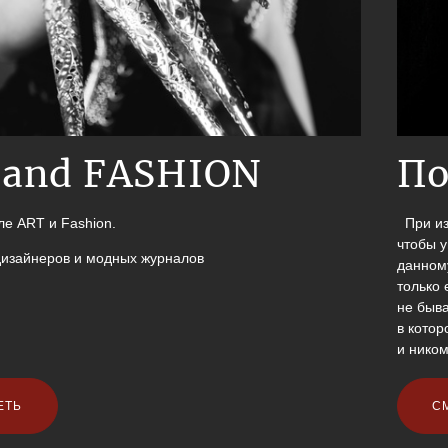
 and FASHION
По
ле ART и Fashion.
При изо
чтобы у
дизайнеров и модных журналов
данному
только 
не быва
в кото
и нико
ЕТЬ
С